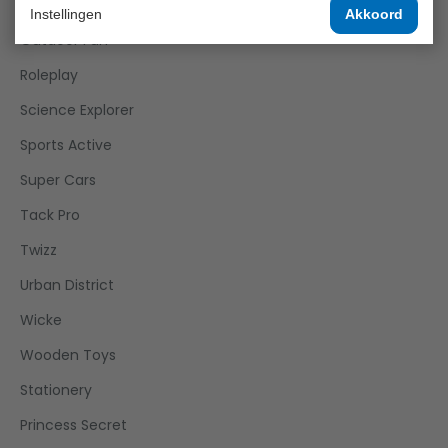
Joueco
Instellingen
Akkoord
Outdoor Fun
Roleplay
Science Explorer
Sports Active
Super Cars
Tack Pro
Twizz
Urban District
Wicke
Wooden Toys
Stationery
Princess Secret