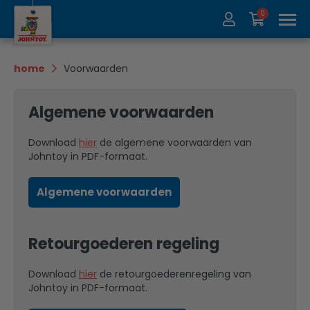
0
Over ons
Collectie
home
Voorwaarden
Beurzen
Recycle
Algemene voorwaarden
Contact
Update
Download
hier
de algemene voorwaarden van
Johntoy in PDF-formaat.
Algemene voorwaarden
Retourgoederen regeling
Download
hier
de retourgoederenregeling van
Johntoy in PDF-formaat.