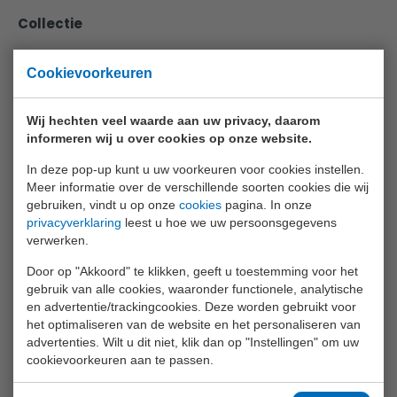
Collectie
Animal World
Cookievoorkeuren
Aqua Fun
Wij hechten veel waarde aan uw privacy, daarom
Baby Rose
informeren wij u over cookies op onze website.
Bikefun
In deze pop-up kunt u uw voorkeuren voor cookies instellen.
Boys
Meer informatie over de verschillende soorten cookies die wij
gebruiken, vindt u op onze
cookies
pagina. In onze
Crea Kids
privacyverklaring
leest u hoe we uw persoonsgegevens
verwerken.
Funtoy
Door op "Akkoord" te klikken, geeft u toestemming voor het
Games
gebruik van alle cookies, waaronder functionele, analytische
en advertentie/trackingcookies. Deze worden gebruikt voor
Girls
het optimaliseren van de website en het personaliseren van
Happy World
advertenties. Wilt u dit niet, klik dan op "Instellingen" om uw
cookievoorkeuren aan te passen.
Home And Kitchen