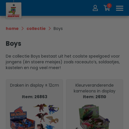
0
Over ons
Collectie
home
collectie
Boys
Beurzen
Recycle
Boys
Contact
Update
De collectie Boys bestaat uit het coolste speelgoed voor
jongens (én stoere meisjes) zoals raceauto’s, soldaatjes,
kastelen en nog veel meer!
Draken in display ± 12cm
Kleurveranderende
kameleons in display
Item: 26863
Item: 26110