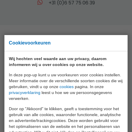
+31 (0)6 57 75 06 39
Cookievoorkeuren
Collectie
Animal World
Wij hechten veel waarde aan uw privacy, daarom
informeren wij u over cookies op onze website.
Aqua Fun
In deze pop-up kunt u uw voorkeuren voor cookies instellen.
Baby Rose
Meer informatie over de verschillende soorten cookies die wij
gebruiken, vindt u op onze
cookies
pagina. In onze
Bikefun
privacyverklaring
leest u hoe we uw persoonsgegevens
Boys
verwerken.
Crea Kids
Door op "Akkoord" te klikken, geeft u toestemming voor het
gebruik van alle cookies, waaronder functionele, analytische
Funtoy
en advertentie/trackingcookies. Deze worden gebruikt voor
het optimaliseren van de website en het personaliseren van
Games