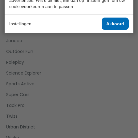
advertenties. Wilt u dit niet, klik dan op "Instellingen" om uw
cookievoorkeuren aan te passen.
Girls
Happy World
Instellingen
Akkoord
Home And Kitchen
Joueco
Outdoor Fun
Roleplay
Science Explorer
Sports Active
Super Cars
Tack Pro
Twizz
Urban District
Wicke