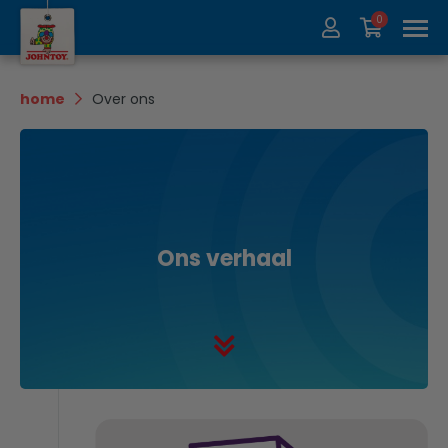
0
Over ons
Collectie
home
Over ons
Beurzen
Recycle
Contact
Update
Ons verhaal