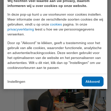
Hong Kong. Op deze locatie wordt een
Wij hechten veel waarde aan uw privacy, daarom
informeren wij u over cookies op onze website.
klein kantoor plus een showroom
gevestigd. John is regelmatig te
In deze pop-up kunt u uw voorkeuren voor cookies instellen.
vinden in het verre oosten en
Meer informatie over de verschillende soorten cookies die wij
presenteert vervolgens met trots zijn
gebruiken, vindt u op onze
cookies
pagina. In onze
privacyverklaring
leest u hoe we uw persoonsgegevens
nieuwe aankopen aan de klanten. De
verwerken.
uitspraak “hier heb ik me toch weer
een top artikel!”, zullen veel mensen
Door op "Akkoord" te klikken, geeft u toestemming voor het
hem nóg horen zeggen.
gebruik van alle cookies, waaronder functionele, analytische
en advertentie/trackingcookies. Deze worden gebruikt voor
het optimaliseren van de website en het personaliseren van
advertenties. Wilt u dit niet, klik dan op "Instellingen" om uw
cookievoorkeuren aan te passen.
Instellingen
Akkoord