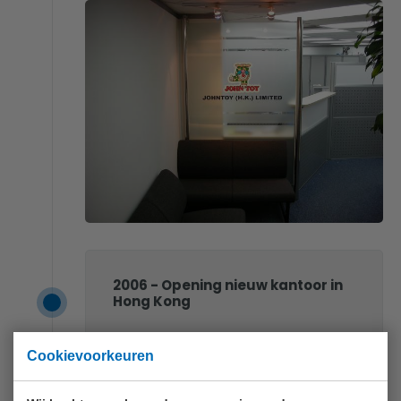
2006 - Opening nieuw kantoor in
Hong Kong
Na vijf jaar is ook het kantoor in Hong
Cookievoorkeuren
Kong te klein geworden. Er wordt
gezocht naar een nieuwe locatie in