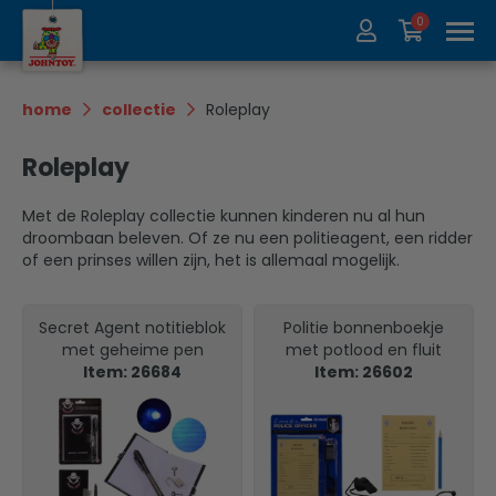
0
Over ons
Collectie
home
collectie
Roleplay
Beurzen
Recycle
Roleplay
Contact
Update
Met de Roleplay collectie kunnen kinderen nu al hun
droombaan beleven. Of ze nu een politieagent, een ridder
of een prinses willen zijn, het is allemaal mogelijk.
Secret Agent notitieblok
Politie bonnenboekje
met geheime pen
met potlood en fluit
Item: 26684
Item: 26602