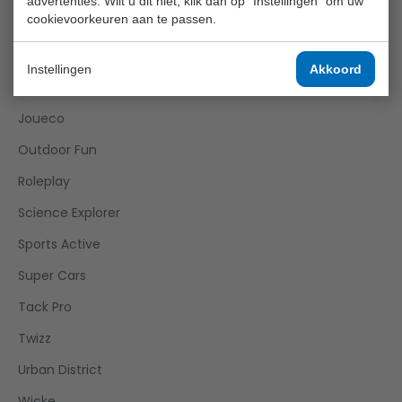
advertenties. Wilt u dit niet, klik dan op "Instellingen" om uw
cookievoorkeuren aan te passen.
Girls
Happy World
Instellingen
Akkoord
Home And Kitchen
Joueco
Outdoor Fun
Roleplay
Science Explorer
Sports Active
Super Cars
Tack Pro
Twizz
Urban District
Wicke