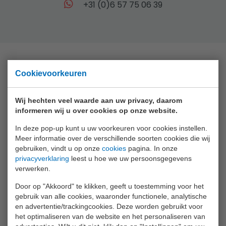
+31 (0)6 57 75 06 39
Cookievoorkeuren
Collectie
Animal World
Wij hechten veel waarde aan uw privacy, daarom
informeren wij u over cookies op onze website.
Aqua Fun
In deze pop-up kunt u uw voorkeuren voor cookies instellen.
Baby Rose
Meer informatie over de verschillende soorten cookies die wij
gebruiken, vindt u op onze
cookies
pagina. In onze
Bikefun
privacyverklaring
leest u hoe we uw persoonsgegevens
Boys
verwerken.
Crea Kids
Door op "Akkoord" te klikken, geeft u toestemming voor het
gebruik van alle cookies, waaronder functionele, analytische
Funtoy
en advertentie/trackingcookies. Deze worden gebruikt voor
het optimaliseren van de website en het personaliseren van
Games