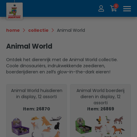
0
Over ons
Collectie
home
collectie
Animal World
Beurzen
Recycle
Animal World
Contact
Update
Ontdek het dierenrijk met de Animal World collectie.
Coole dinosauriërs, indrukwekkende zeedieren,
boerderijdieren en zelfs glow-in-the-dark eieren!
Animal World huisdieren
Animal World boerderij
in display, 12 assorti
dieren in display, 12
assorti
Item: 26870
Item: 26869