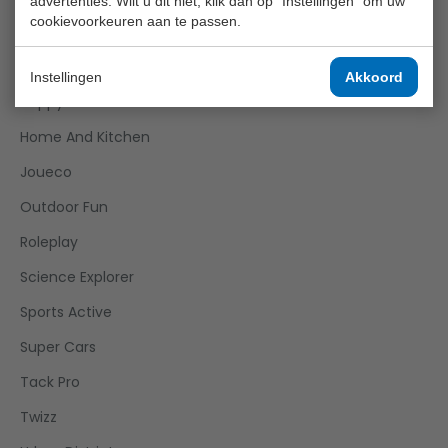
advertenties. Wilt u dit niet, klik dan op "Instellingen" om uw
cookievoorkeuren aan te passen.
Games
Girls
Instellingen
Akkoord
Happy World
Home And Kitchen
Joueco
Outdoor Fun
Roleplay
Science Explorer
Sports Active
Super Cars
Tack Pro
Twizz