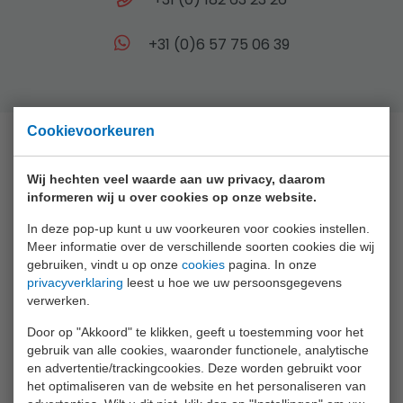
+31 (0)6 57 75 06 39
Cookievoorkeuren
Collectie
Wij hechten veel waarde aan uw privacy, daarom
informeren wij u over cookies op onze website.
Animal World
In deze pop-up kunt u uw voorkeuren voor cookies instellen.
Aqua Fun
Meer informatie over de verschillende soorten cookies die wij
gebruiken, vindt u op onze
cookies
pagina. In onze
Baby Rose
privacyverklaring
leest u hoe we uw persoonsgegevens
verwerken.
Bikefun
Door op "Akkoord" te klikken, geeft u toestemming voor het
Boys
gebruik van alle cookies, waaronder functionele, analytische
Crea Kids
en advertentie/trackingcookies. Deze worden gebruikt voor
het optimaliseren van de website en het personaliseren van
Funtoy