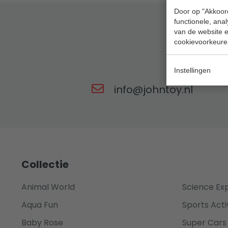
Door op "Akkoord
functionele, ana
van de website en
cookievoorkeure
Ons
Instellingen
info@johntoy.nl
Collectie
Animal World
Science Ex
Aqua Fun
Sports Acti
Baby Rose
Super Cars