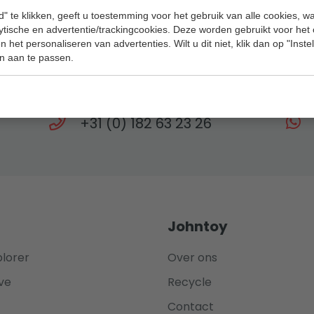
" te klikken, geeft u toestemming voor het gebruik van alle cookies, 
lytische en advertentie/trackingcookies. Deze worden gebruikt voor het
 het personaliseren van advertenties. Wilt u dit niet, klik dan op "Inst
Hulp nodig?
n aan te passen.
 team staat elke werkdag tot 17:00 voor u kl
+31 (0) 182 63 23 26
Johntoy
plorer
Over ons
ve
Recycle
Contact