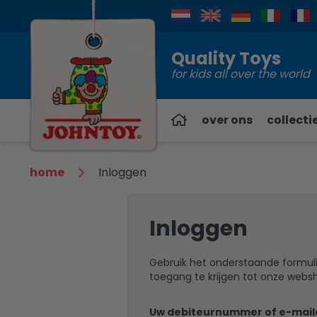
Contact
Quality Toys
for kids all over the world
over ons
collecti
home
Inloggen
Inloggen
Gebruik het onderstaande formul
toegang te krijgen tot onze webs
Uw debiteurnummer of e-mai