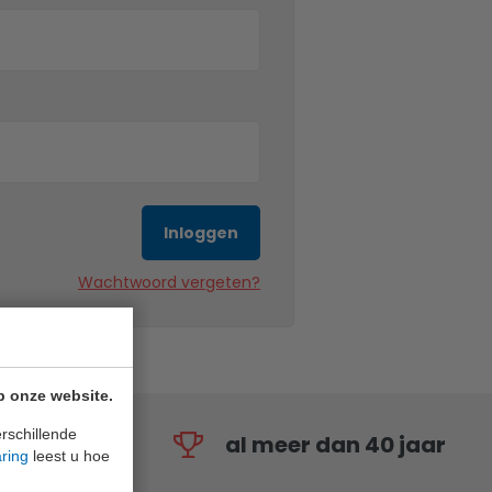
Inloggen
Wachtwoord vergeten?
p onze website.
rschillende
al meer dan 40 jaar
aring
leest u hoe