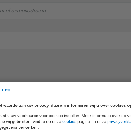
euren
l waarde aan uw privacy, daarom informeren wij u over cookies o
unt u uw voorkeuren voor cookies instellen. Meer informatie over de ve
alleen de beste kwaliteit
die wij gebruiken, vindt u op onze
cookies
pagina. In onze
privacyverkl
gegevens verwerken.