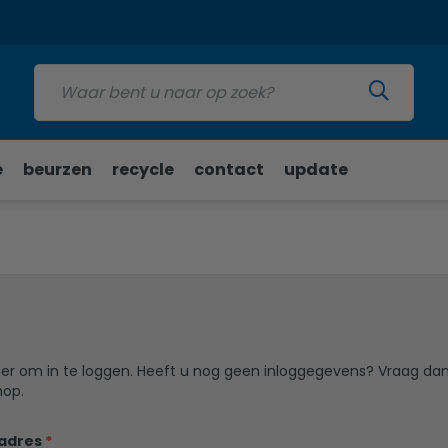
Update
e
beurzen
recycle
contact
update
ier om in te loggen. Heeft u nog geen inloggegevens? Vraag da
hop.
ladres
*