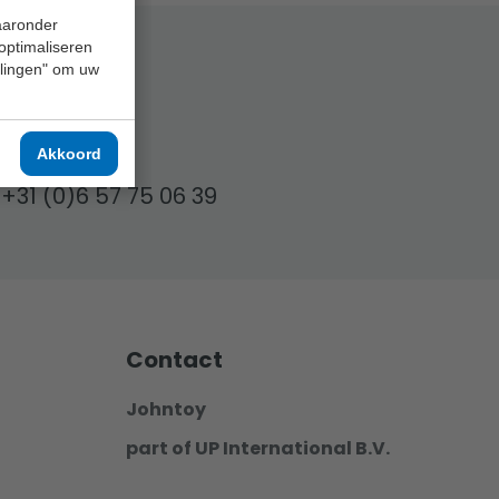
waaronder
 optimaliseren
ellingen" om uw
aar!
Akkoord
+31 (0)6 57 75 06 39
Contact
Johntoy
part of UP International B.V.