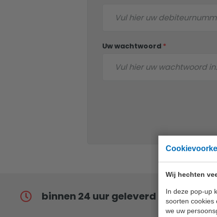
Uw wachtwoord
*
Cookievoork
Wij hechten vee
In deze pop-up k
binnen 24 uur geleverd
soorten cookies 
we uw persoons