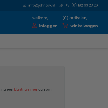
info@johntoy.nl
+31 (0) 182 63 23 26
welkom,
(
0
) artikelen,
inloggen
winkelwagen
n nu een
klantnummer
aan om