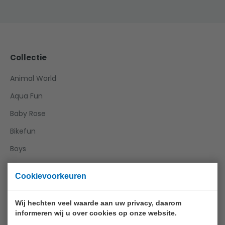
Collectie
Animal World
Aqua Fun
Baby Rose
Bikefun
Boys
Crea Kids
Cookievoorkeuren
Funtoy
Games
Wij hechten veel waarde aan uw privacy, daarom
informeren wij u over cookies op onze website.
Girls