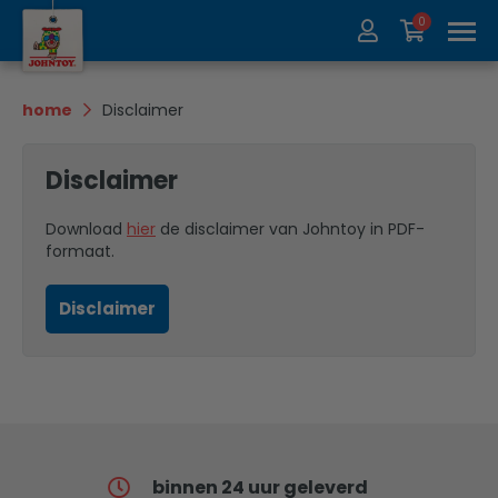
0
Over ons
Collectie
home
Disclaimer
Beurzen
Recycle
Disclaimer
Contact
Update
Download
hier
de disclaimer van Johntoy in PDF-
formaat.
Disclaimer
binnen 24 uur geleverd