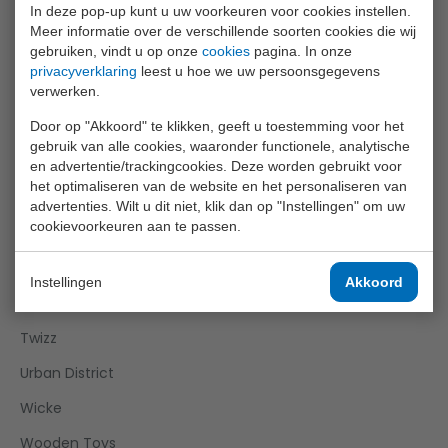
In deze pop-up kunt u uw voorkeuren voor cookies instellen.
Happy World
Meer informatie over de verschillende soorten cookies die wij
gebruiken, vindt u op onze
cookies
pagina. In onze
Home And Kitchen
privacyverklaring
leest u hoe we uw persoonsgegevens
verwerken.
Joueco
Door op "Akkoord" te klikken, geeft u toestemming voor het
Outdoor Fun
gebruik van alle cookies, waaronder functionele, analytische
Roleplay
en advertentie/trackingcookies. Deze worden gebruikt voor
het optimaliseren van de website en het personaliseren van
Science Explorer
advertenties. Wilt u dit niet, klik dan op "Instellingen" om uw
cookievoorkeuren aan te passen.
Sports Active
Super Cars
Instellingen
Akkoord
Tack Pro
Twizz
Urban District
Wicke
Wooden Toys