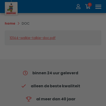
0
Over ons
Collectie
home
DOC
Beurzen
Recycle
10144-walkie-talkie-doc.pdf
Contact
Update
binnen 24 uur geleverd
alleen de beste kwaliteit
al meer dan 40 jaar