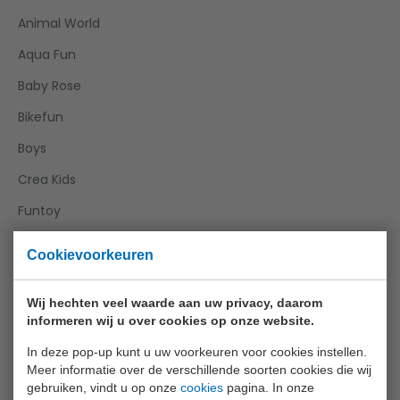
Animal World
Aqua Fun
Baby Rose
Bikefun
Boys
Crea Kids
Funtoy
Games
Cookievoorkeuren
Girls
Wij hechten veel waarde aan uw privacy, daarom
Happy World
informeren wij u over cookies op onze website.
Home And Kitchen
In deze pop-up kunt u uw voorkeuren voor cookies instellen.
Joueco
Meer informatie over de verschillende soorten cookies die wij
gebruiken, vindt u op onze
cookies
pagina. In onze
Outdoor Fun