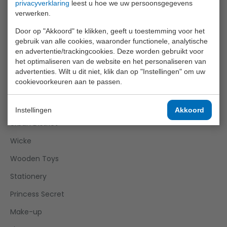
privacyverklaring
leest u hoe we uw persoonsgegevens
verwerken.
Roleplay
Door op "Akkoord" te klikken, geeft u toestemming voor het
Science Explorer
gebruik van alle cookies, waaronder functionele, analytische
en advertentie/trackingcookies. Deze worden gebruikt voor
Sports Active
het optimaliseren van de website en het personaliseren van
Super Cars
advertenties. Wilt u dit niet, klik dan op "Instellingen" om uw
cookievoorkeuren aan te passen.
Tack Pro
Twizz
Instellingen
Akkoord
Urban District
Wicke
Wooden Toys
Stationery
Princess Secret
Make-up