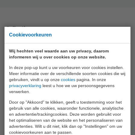
Collectie
Cookievoorkeuren
Animal World
Aqua Fun
Wij hechten veel waarde aan uw privacy, daarom
informeren wij u over cookies op onze website.
Baby Rose
In deze pop-up kunt u uw voorkeuren voor cookies instellen.
Bikefun
Meer informatie over de verschillende soorten cookies die wij
gebruiken, vindt u op onze
cookies
pagina. In onze
Boys
privacyverklaring
leest u hoe we uw persoonsgegevens
verwerken.
Crea Kids
Door op "Akkoord" te klikken, geeft u toestemming voor het
Funtoy
gebruik van alle cookies, waaronder functionele, analytische
Games
en advertentie/trackingcookies. Deze worden gebruikt voor
het optimaliseren van de website en het personaliseren van
Girls
advertenties. Wilt u dit niet, klik dan op "Instellingen" om uw
cookievoorkeuren aan te passen.