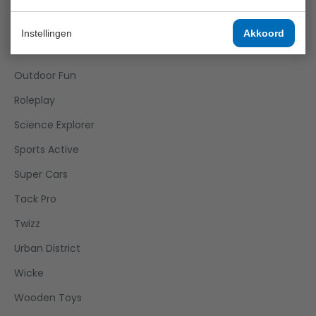
Happy World
Home And Kitchen
Instellingen
Akkoord
Joueco
Outdoor Fun
Roleplay
Science Explorer
Sports Active
Super Cars
Tack Pro
Twizz
Urban District
Wicke
Wooden Toys