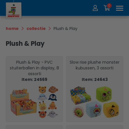
0
Over ons
Collectie
home
collectie
Plush & Play
Beurzen
Recycle
Plush & Play
Contact
Update
Plush & Play - PVC
Slow rise plushe monster
stuiterballen in display, 8
kubussen, 3 assorti
assorti
Item: 24569
Item: 24643