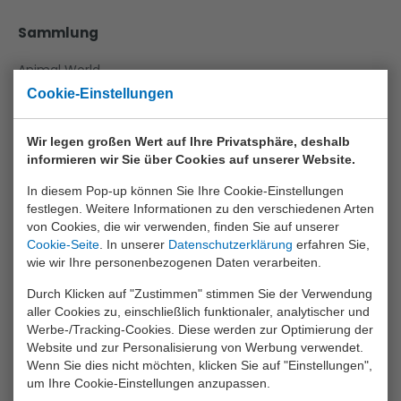
Sammlung
Animal World
Cookie-Einstellungen
Aqua Fun
Baby Rose
Wir legen großen Wert auf Ihre Privatsphäre, deshalb
informieren wir Sie über Cookies auf unserer Website.
Bikefun
In diesem Pop-up können Sie Ihre Cookie-Einstellungen
Boys
festlegen. Weitere Informationen zu den verschiedenen Arten
Crea Kids
von Cookies, die wir verwenden, finden Sie auf unserer
Cookie-Seite
. In unserer
Datenschutzerklärung
erfahren Sie,
Funtoy
wie wir Ihre personenbezogenen Daten verarbeiten.
Games
Durch Klicken auf "Zustimmen" stimmen Sie der Verwendung
aller Cookies zu, einschließlich funktionaler, analytischer und
Girls
Werbe-/Tracking-Cookies. Diese werden zur Optimierung der
Website und zur Personalisierung von Werbung verwendet.
Happy World
Wenn Sie dies nicht möchten, klicken Sie auf "Einstellungen",
Home And Kitchen
um Ihre Cookie-Einstellungen anzupassen.