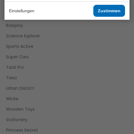
Joueco
Einstellungen
Zustimmen
Outdoor Fun
Roleplay
Science Explorer
Sports Active
Super Cars
Tack Pro
Twizz
Urban District
Wicke
Wooden Toys
Stationery
Princess Secret