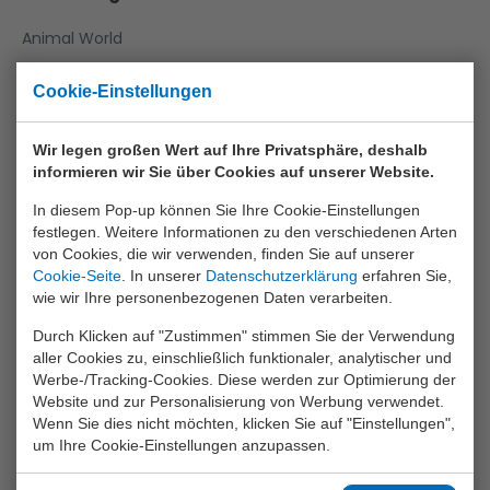
Animal World
Aqua Fun
Cookie-Einstellungen
Baby Rose
Wir legen großen Wert auf Ihre Privatsphäre, deshalb
Bikefun
informieren wir Sie über Cookies auf unserer Website.
Boys
In diesem Pop-up können Sie Ihre Cookie-Einstellungen
Crea Kids
festlegen. Weitere Informationen zu den verschiedenen Arten
von Cookies, die wir verwenden, finden Sie auf unserer
Funtoy
Cookie-Seite
. In unserer
Datenschutzerklärung
erfahren Sie,
wie wir Ihre personenbezogenen Daten verarbeiten.
Games
Durch Klicken auf "Zustimmen" stimmen Sie der Verwendung
Girls
aller Cookies zu, einschließlich funktionaler, analytischer und
Werbe-/Tracking-Cookies. Diese werden zur Optimierung der
Happy World
Website und zur Personalisierung von Werbung verwendet.
Home And Kitchen
Wenn Sie dies nicht möchten, klicken Sie auf "Einstellungen",
um Ihre Cookie-Einstellungen anzupassen.
Joueco