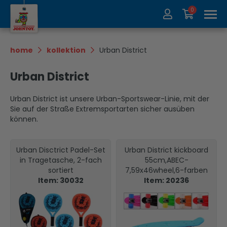
0
Über uns
Kollektion
home
kollektion
Urban District
Messen
Recycle
Urban District
Kontakt
Update
Urban District ist unsere Urban-Sportswear-Linie, mit der
Sie auf der Straße Extremsportarten sicher ausüben
können.
Urban Disctrict Padel-Set
Urban District kickboard
in Tragetasche, 2-fach
55cm,ABEC-
sortiert
7,59x46wheel,6-farben
Item: 30032
Item: 20236