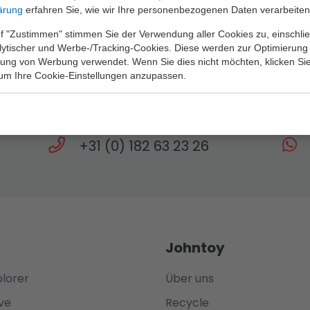
ärung
erfahren Sie, wie wir Ihre personenbezogenen Daten verarbeiten
f "Zustimmen" stimmen Sie der Verwendung aller Cookies zu, einschlie
alytischer und Werbe-/Tracking-Cookies. Diese werden zur Optimierung
rung von Werbung verwendet. Wenn Sie dies nicht möchten, klicken Sie
Brauchen Sie Hilfe?
 um Ihre Cookie-Einstellungen anzupassen.
gen steht Ihnen unser Team bis 17 Uhr zur 
+31 (0) 182 63 23 26
Johntoy
plorer
Über uns
ve
Recycle