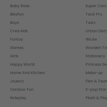
Baby Rose
Super Cars
Bikefun
Tack Pro
Boys
Twizz
Crea Kids
Urban Distr
Funtoy
Wicke
Games
Wooden To
Girls
Stationery
Happy World
Princess Se
Home And Kitchen
Make-up
Joueco
Fien & Teu
Outdoor Fun
K-pop Star
Roleplay
Plush & Pla