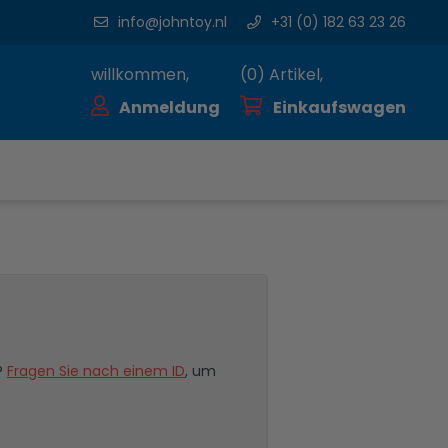
info@johntoy.nl
+31 (0) 182 63 23 26
willkommen,
(
0
) Artikel,
Anmeldung
Einkaufswagen
?
Fragen Sie nach einem ID
, um