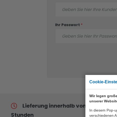
Ihr Passwort
*
Cookie-Einst
Wir legen große
unserer Websit
Lieferung innerhalb von 24
In diesem Pop-up
Stunden
verschiedenen Ar