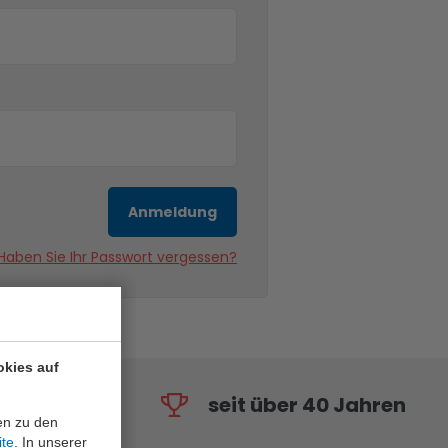
Anmeldung
Haben Sie Ihr Passwort vergessen?
okies auf
seit über 40 Jahren
en zu den
ite
. In unserer