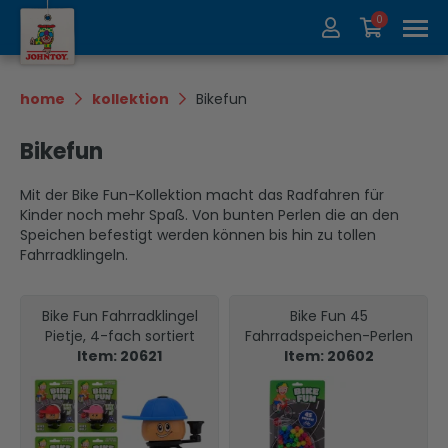
0
Über uns
Kollektion
home
kollektion
Bikefun
Messen
Recycle
Bikefun
Kontakt
Update
Mit der Bike Fun-Kollektion macht das Radfahren für
Kinder noch mehr Spaß. Von bunten Perlen die an den
Speichen befestigt werden können bis hin zu tollen
Fahrradklingeln.
Bike Fun Fahrradklingel
Bike Fun 45
Pietje, 4-fach sortiert
Fahrradspeichen-Perlen
Item: 20621
Item: 20602