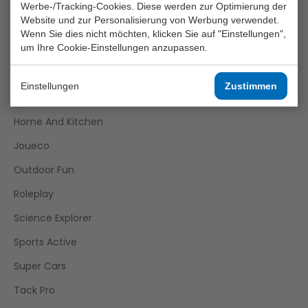
Crea Kids
Werbe-/Tracking-Cookies. Diese werden zur Optimierung der
Website und zur Personalisierung von Werbung verwendet.
Funtoy
Wenn Sie dies nicht möchten, klicken Sie auf "Einstellungen",
um Ihre Cookie-Einstellungen anzupassen.
Games
Girls
Einstellungen
Zustimmen
Happy World
Home And Kitchen
Joueco
Outdoor Fun
Roleplay
Science Explorer
Sports Active
Super Cars
Tack Pro