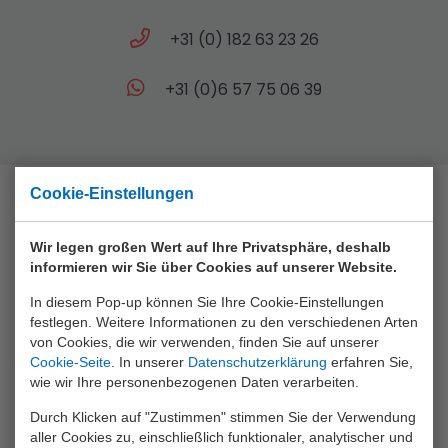
+31 (0) 182 63 23 26
+31 (0)6 57 75 06 39
Cookie-Einstellungen
Sammlung
Wir legen großen Wert auf Ihre Privatsphäre, deshalb
informieren wir Sie über Cookies auf unserer Website.
Animal World
In diesem Pop-up können Sie Ihre Cookie-Einstellungen
Aqua Fun
festlegen. Weitere Informationen zu den verschiedenen Arten
von Cookies, die wir verwenden, finden Sie auf unserer
Baby Rose
Cookie-Seite
. In unserer
Datenschutzerklärung
erfahren Sie,
Bikefun
wie wir Ihre personenbezogenen Daten verarbeiten.
Boys
Durch Klicken auf "Zustimmen" stimmen Sie der Verwendung
aller Cookies zu, einschließlich funktionaler, analytischer und