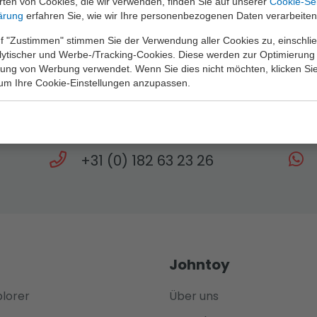
ten von Cookies, die wir verwenden, finden Sie auf unserer
Cookie-Se
ärung
erfahren Sie, wie wir Ihre personenbezogenen Daten verarbeiten
f "Zustimmen" stimmen Sie der Verwendung aller Cookies zu, einschlie
alytischer und Werbe-/Tracking-Cookies. Diese werden zur Optimierung
rung von Werbung verwendet. Wenn Sie dies nicht möchten, klicken Sie
 um Ihre Cookie-Einstellungen anzupassen.
Brauchen Sie Hilfe?
gen steht Ihnen unser Team bis 17 Uhr zur 
+31 (0) 182 63 23 26
Johntoy
plorer
Über uns