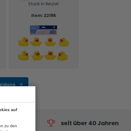
Stück in Beutel
Item: 22196
eldung
okies auf
seit über 40 Jahren
en zu den