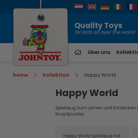
Kontakt
Quality Toys
for kids all over the world
über uns
kollekti
home
kollektion
Happy World
Happy World
Spielzeug zum Lernen und Entdecken fü
Knopfpuzzles.
Happy World Spielzeug mit