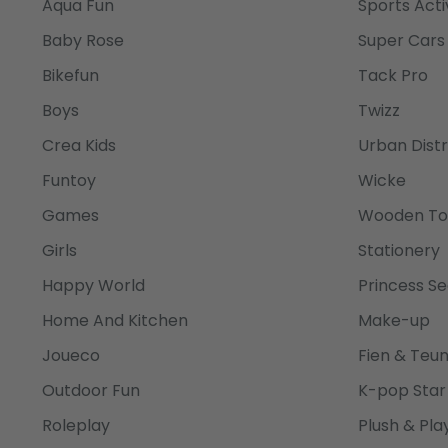
Aqua Fun
Sports Acti
Baby Rose
Super Cars
Bikefun
Tack Pro
Boys
Twizz
Crea Kids
Urban Distr
Funtoy
Wicke
Games
Wooden To
Girls
Stationery
Happy World
Princess Se
Home And Kitchen
Make-up
Joueco
Fien & Teu
Outdoor Fun
K-pop Star
Roleplay
Plush & Pla