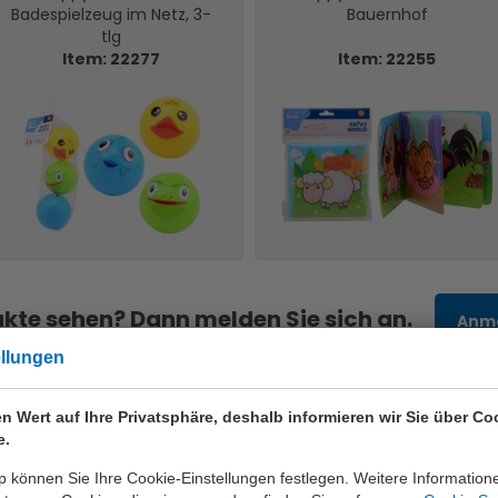
Badespielzeug im Netz, 3-
Bauernhof
tlg
Item: 22277
Item: 22255
kte sehen? Dann melden Sie sich an.
Anm
ellungen
n Wert auf Ihre Privatsphäre, deshalb informieren wir Sie über Co
e.
nur die beste Qualität
 können Sie Ihre Cookie-Einstellungen festlegen. Weitere Information