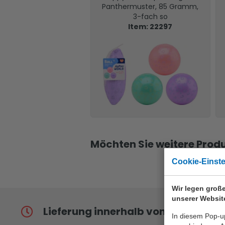
Panthermuster, 85 Gramm,
3-fach so
Item: 22297
Möchten Sie weitere Produ
Cookie-Einst
Wir legen große
unserer Websit
Lieferung innerhalb von 24
In diesem Pop-up