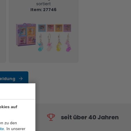
sortiert
Item: 27746
eldung
okies auf
seit über 40 Jahren
en zu den
ite
. In unserer