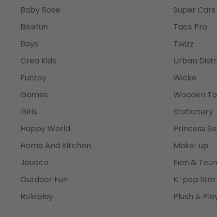
Baby Rose
Super Cars
Bikefun
Tack Pro
Boys
Twizz
Crea Kids
Urban Distr
Funtoy
Wicke
Games
Wooden To
Girls
Stationery
Happy World
Princess Se
Home And Kitchen
Make-up
Joueco
Fien & Teu
Outdoor Fun
K-pop Star
Roleplay
Plush & Pla