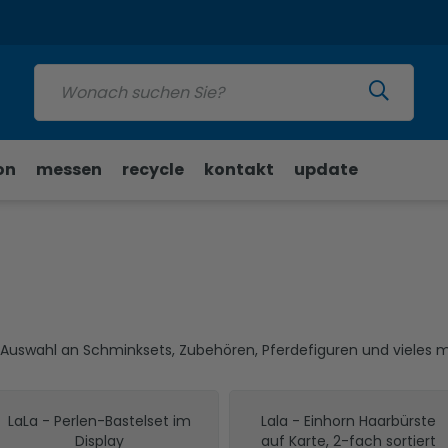
Update
on
messen
recycle
kontakt
update
ße Auswahl an Schminksets, Zubehören, Pferdefiguren und vieles 
LaLa - Perlen-Bastelset im
Lala - Einhorn Haarbürste
Display
auf Karte, 2-fach sortiert