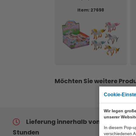
Item: 27698
Möchten Sie weitere Produ
Cookie-Einst
Wir legen große
unserer Websit
Lieferung innerhalb von 24
In diesem Pop-up
Stunden
verschiedenen Ar