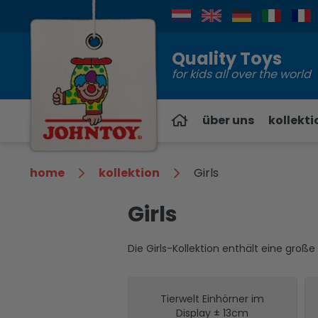
Kontakt
Quality Toys
for kids all over the world
über uns
kollekti
home
kollektion
Girls
Girls
Die Girls-Kollektion enthält eine gro
Tierwelt Einhörner im
Display ± 13cm