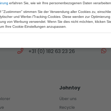
ärung
erfahren Sie, wie wir Ihre personenbezogenen Daten verarbeiten
f "Zustimmen" stimmen Sie der Verwendung aller Cookies zu, einschlie
alytischer und Werbe-/Tracking-Cookies. Diese werden zur Optimierung
rung von Werbung verwendet. Wenn Sie dies nicht möchten, klicken Sie
Brauchen Sie Hilfe?
 um Ihre Cookie-Einstellungen anzupassen.
gen steht Ihnen unser Team bis 17 Uhr zur 
+31 (0) 182 63 23 26
Johntoy
plorer
Über uns
ve
Recycle