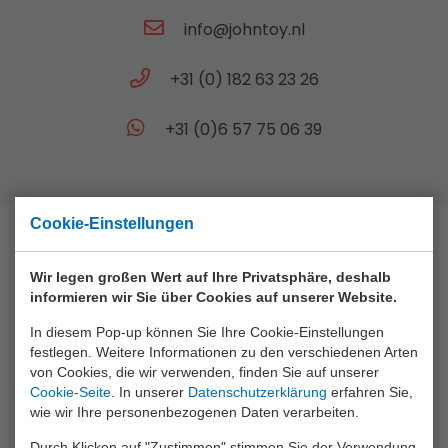
info@johntoy.nl
+31 (0) 182 63 23 26
+31 (0)6 57 75 06 39
Cookie-Einstellungen
Sammlung
Wir legen großen Wert auf Ihre Privatsphäre, deshalb
informieren wir Sie über Cookies auf unserer Website.
Animal World
In diesem Pop-up können Sie Ihre Cookie-Einstellungen
Aqua Fun
festlegen. Weitere Informationen zu den verschiedenen Arten
von Cookies, die wir verwenden, finden Sie auf unserer
Baby Rose
Cookie-Seite
. In unserer
Datenschutzerklärung
erfahren Sie,
wie wir Ihre personenbezogenen Daten verarbeiten.
Bikefun
Durch Klicken auf "Zustimmen" stimmen Sie der Verwendung