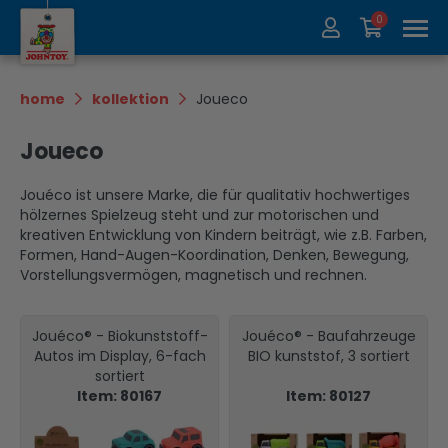
0
Über uns
Kollektion
home
kollektion
Joueco
Messen
Recycle
Joueco
Kontakt
Update
Jouéco ist unsere Marke, die für qualitativ hochwertiges
hölzernes Spielzeug steht und zur motorischen und
kreativen Entwicklung von Kindern beiträgt, wie z.B. Farben,
Formen, Hand-Augen-Koordination, Denken, Bewegung,
Vorstellungsvermögen, magnetisch und rechnen.
Jouéco® - Biokunststoff-
Jouéco® - Baufahrzeuge
Autos im Display, 6-fach
BIO kunststof, 3 sortiert
sortiert
Item: 80167
Item: 80127