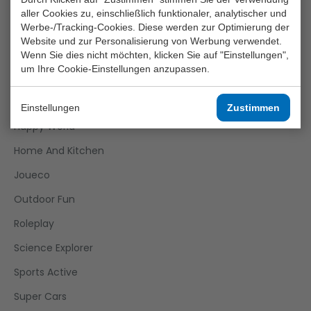
Boys
aller Cookies zu, einschließlich funktionaler, analytischer und
Werbe-/Tracking-Cookies. Diese werden zur Optimierung der
Crea Kids
Website und zur Personalisierung von Werbung verwendet.
Funtoy
Wenn Sie dies nicht möchten, klicken Sie auf "Einstellungen",
um Ihre Cookie-Einstellungen anzupassen.
Games
Girls
Einstellungen
Zustimmen
Happy World
Home And Kitchen
Joueco
Outdoor Fun
Roleplay
Science Explorer
Sports Active
Super Cars