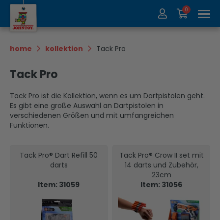
0
Über uns
Kollektion
home
kollektion
Tack Pro
Messen
Recycle
Tack Pro
Kontakt
Update
Tack Pro ist die Kollektion, wenn es um Dartpistolen geht.
Es gibt eine große Auswahl an Dartpistolen in
verschiedenen Größen und mit umfangreichen
Funktionen.
Tack Pro® Dart Refill 50
Tack Pro® Crow II set mit
darts
14 darts und Zubehör,
23cm
Item: 31059
Item: 31056