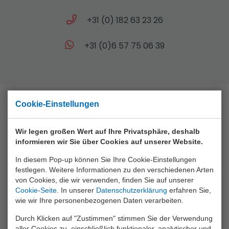
+31 (0) 182 63 23 26
+31 (0)6 57 75 06 39
Cookie-Einstellungen
Sammlung
Wir legen großen Wert auf Ihre Privatsphäre, deshalb
Animal World
informieren wir Sie über Cookies auf unserer Website.
Aqua Fun
In diesem Pop-up können Sie Ihre Cookie-Einstellungen
festlegen. Weitere Informationen zu den verschiedenen Arten
Baby Rose
von Cookies, die wir verwenden, finden Sie auf unserer
Cookie-Seite
. In unserer
Datenschutzerklärung
erfahren Sie,
Bikefun
wie wir Ihre personenbezogenen Daten verarbeiten.
Boys
Durch Klicken auf "Zustimmen" stimmen Sie der Verwendung
aller Cookies zu, einschließlich funktionaler, analytischer und