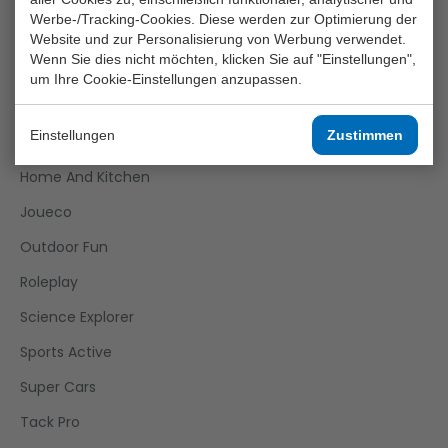
Crea Kids
Werbe-/Tracking-Cookies. Diese werden zur Optimierung der
Funtoy
Website und zur Personalisierung von Werbung verwendet.
Wenn Sie dies nicht möchten, klicken Sie auf "Einstellungen",
Games
um Ihre Cookie-Einstellungen anzupassen.
Girls
Einstellungen
Zustimmen
Happy World
Home And Kitchen
Joueco
Outdoor Fun
Roleplay
Science Explorer
Sports Active
Super Cars
Tack Pro