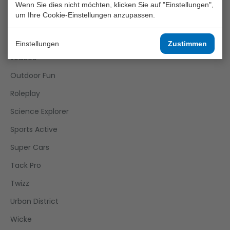
Girls
Wenn Sie dies nicht möchten, klicken Sie auf "Einstellungen",
um Ihre Cookie-Einstellungen anzupassen.
Happy World
Home And Kitchen
Einstellungen
Zustimmen
Joueco
Outdoor Fun
Roleplay
Science Explorer
Sports Active
Super Cars
Tack Pro
Twizz
Urban District
Wicke