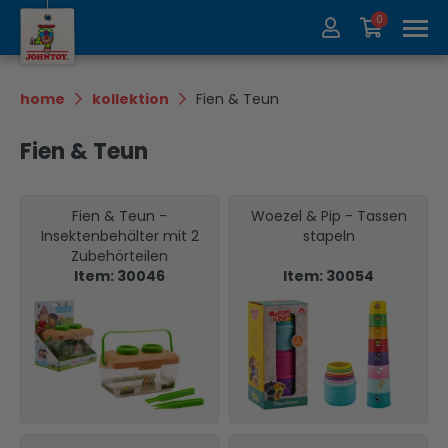
0
Über uns
Kollektion
home
kollektion
Fien & Teun
Messen
Recycle
Fien & Teun
Kontakt
Update
Fien & Teun -
Woezel & Pip - Tassen
Insektenbehälter mit 2
stapeln
Zubehörteilen
Item: 30046
Item: 30054