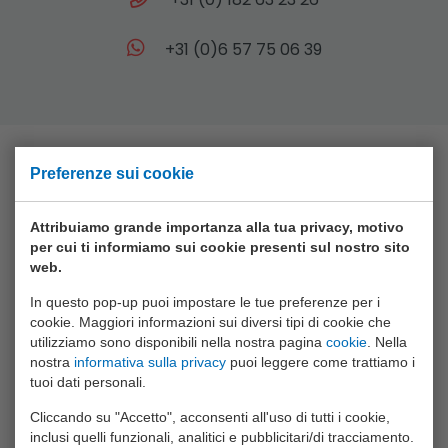
+31 (0)6 57 75 06 39
Preferenze sui cookie
Collezione
Attribuiamo grande importanza alla tua privacy, motivo
Animal World
per cui ti informiamo sui cookie presenti sul nostro sito
web.
Aqua Fun
In questo pop-up puoi impostare le tue preferenze per i
Baby Rose
cookie. Maggiori informazioni sui diversi tipi di cookie che
Bikefun
utilizziamo sono disponibili nella nostra pagina
cookie
. Nella
nostra
informativa sulla privacy
puoi leggere come trattiamo i
Boys
tuoi dati personali.
Crea Kids
Cliccando su "Accetto", acconsenti all'uso di tutti i cookie,
inclusi quelli funzionali, analitici e pubblicitari/di tracciamento.
Funtoy