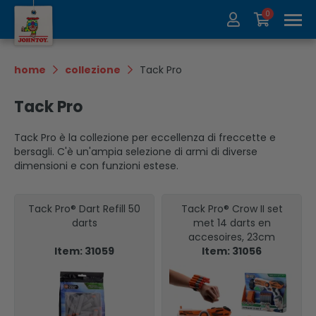
0
Chi siamo
Collezione
home
collezione
Tack Pro
Fiere
Recycle
Tack Pro
Contatti
Update
Tack Pro è la collezione per eccellenza di freccette e
bersagli. C'è un'ampia selezione di armi di diverse
dimensioni e con funzioni estese.
Tack Pro® Dart Refill 50
Tack Pro® Crow II set
darts
met 14 darts en
accesoires, 23cm
Item: 31059
Item: 31056