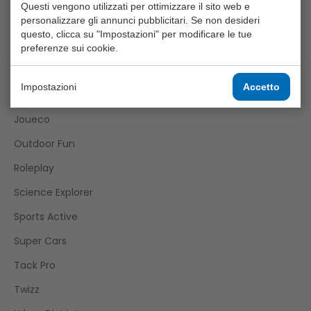
Questi vengono utilizzati per ottimizzare il sito web e
personalizzare gli annunci pubblicitari. Se non desideri
Games
questo, clicca su "Impostazioni" per modificare le tue
Girls
preferenze sui cookie.
Happy World
Impostazioni
Accetto
Home And Kitchen
Joueco
Outdoor Fun
Roleplay
Science Explorer
Sports Active
Super Cars
Tack Pro
Twizz