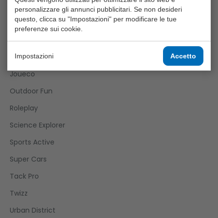
Games
personalizzare gli annunci pubblicitari. Se non desideri
questo, clicca su "Impostazioni" per modificare le tue
Girls
preferenze sui cookie.
Happy World
Home And Kitchen
Impostazioni
Accetto
Joueco
Outdoor Fun
Roleplay
Science Explorer
Sports Active
Super Cars
Tack Pro
Twizz
Urban District