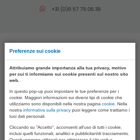
+31 (0)6 57 75 06 39
Preferenze sui cookie
Collezione
Animal World
Attribuiamo grande importanza alla tua privacy, motivo
per cui ti informiamo sui cookie presenti sul nostro sito
Aqua Fun
web.
Baby Rose
In questo pop-up puoi impostare le tue preferenze per i
cookie. Maggiori informazioni sui diversi tipi di cookie che
Bikefun
utilizziamo sono disponibili nella nostra pagina
cookie
. Nella
nostra
informativa sulla privacy
puoi leggere come trattiamo i
Boys
tuoi dati personali.
Crea Kids
Cliccando su "Accetto", acconsenti all'uso di tutti i cookie,
Funtoy
inclusi quelli funzionali, analitici e pubblicitari/di tracciamento.
Questi vengono utilizzati per ottimizzare il sito web e