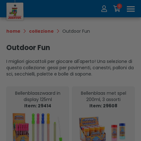
0
Chi siamo
Collezione
home
collezione
Outdoor Fun
Fiere
Recycle
Outdoor Fun
Contatti
Update
I migliori giocattoli per giocare all'aperto! Una selezione di
questa collezione: gessi per pavimenti, canestri, palloni da
sci, secchielli, palette e bolle di sapone.
Bellenblaaszwaard in
Bellenblaas met spel
display 125ml
200ml, 3 assorti
Item: 29414
Item: 29608