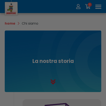
0
Chi siamo
Collezione
home
Chi siamo
Fiere
Recycle
Contatti
Update
La nostra storia