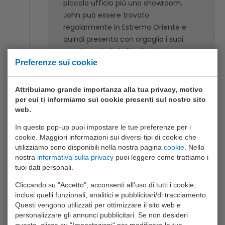
piccolo ufficio più uno showroom.
John può essere trovato
regolarmente in Estremo Oriente e
quindi presenta con orgoglio i suoi
nuovi acquisti ai clienti. Molte persone
Preferenze sui cookie
lo sentiranno dire la dichiarazione
"ecco di nuovo un ottimo articolo!".
Attribuiamo grande importanza alla tua privacy, motivo
per cui ti informiamo sui cookie presenti sul nostro sito
web.
In questo pop-up puoi impostare le tue preferenze per i
cookie. Maggiori informazioni sui diversi tipi di cookie che
utilizziamo sono disponibili nella nostra pagina
cookie
. Nella
nostra
informativa sulla privacy
puoi leggere come trattiamo i
tuoi dati personali.
Cliccando su "Accetto", acconsenti all'uso di tutti i cookie,
inclusi quelli funzionali, analitici e pubblicitari/di tracciamento.
Questi vengono utilizzati per ottimizzare il sito web e
personalizzare gli annunci pubblicitari. Se non desideri