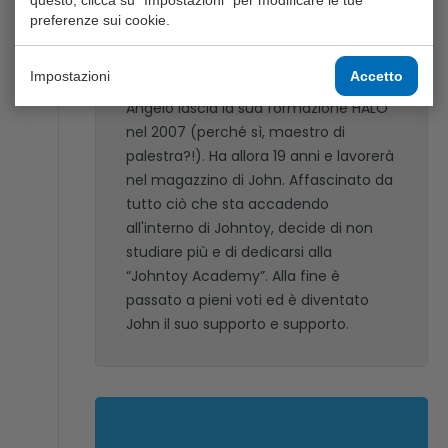
questo, clicca su "Impostazioni" per modificare le tue
preferenze sui cookie.
2007 - Angelo Cillekens
Impostazioni
Accetto
Angelo lascia la sua formazione HALO
nel 2007 (perché sì, maestro di
palestra?!). Ha allora 19 anni e lavorerà
nel magazzino di John. Affascinato da
tutto ciò che sta accadendo
all'interno di Johntoy, decide di non
studiare più e di dedicarsi alla
“Johntoy Academy”. Alla fine è
passato a pieni voti ed è diventato
John il suo supporto e supporto.