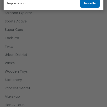
Impostazioni
Accetto
Roleplay
Science Explorer
Sports Active
Super Cars
Tack Pro
Twizz
Urban District
Wicke
Wooden Toys
Stationery
Princess Secret
Make-up
Fien & Teun