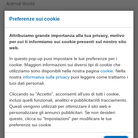
Animal World
Aqua Fun
Preferenze sui cookie
Baby Rose
Bikefun
Attribuiamo grande importanza alla tua privacy, motivo
per cui ti informiamo sui cookie presenti sul nostro sito
Boys
web.
Crea Kids
In questo pop-up puoi impostare le tue preferenze per i
cookie. Maggiori informazioni sui diversi tipi di cookie che
Funtoy
utilizziamo sono disponibili nella nostra pagina
cookie
. Nella
nostra
informativa sulla privacy
puoi leggere come trattiamo i
Games
tuoi dati personali.
Girls
Cliccando su "Accetto", acconsenti all'uso di tutti i cookie,
Happy World
inclusi quelli funzionali, analitici e pubblicitari/di tracciamento.
Questi vengono utilizzati per ottimizzare il sito web e
Home And Kitchen
personalizzare gli annunci pubblicitari. Se non desideri
questo, clicca su "Impostazioni" per modificare le tue
Joueco
preferenze sui cookie.
Outdoor Fun