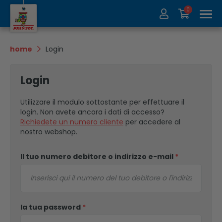
0
Chi siamo
Collezione
home
Login
Fiere
Recycle
Login
Contatti
Update
Utilizzare il modulo sottostante per effettuare il
login. Non avete ancora i dati di accesso?
Richiedete un numero cliente
per accedere al
nostro webshop.
Il tuo numero debitore o indirizzo e-mail
*
la tua password
*