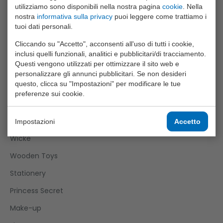
utilizziamo sono disponibili nella nostra pagina
cookie
. Nella
Roleplay
nostra
informativa sulla privacy
puoi leggere come trattiamo i
tuoi dati personali.
Science Explorer
Cliccando su "Accetto", acconsenti all'uso di tutti i cookie,
Sports Active
inclusi quelli funzionali, analitici e pubblicitari/di tracciamento.
Questi vengono utilizzati per ottimizzare il sito web e
Super Cars
personalizzare gli annunci pubblicitari. Se non desideri
questo, clicca su "Impostazioni" per modificare le tue
Tack Pro
preferenze sui cookie.
Twizz
Urban District
Impostazioni
Accetto
Wicke
Wooden Toys
Stationery
Princess Secret
Make-up