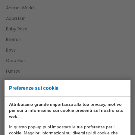
Animal World
Aqua Fun
Baby Rose
Bikefun
Boys
Crea Kids
Funtoy
Games
Preferenze sui cookie
Girls
Happy World
Attribuiamo grande importanza alla tua privacy, motivo
per cui ti informiamo sui cookie presenti sul nostro sito
Home And Kitchen
web.
Joueco
In questo pop-up puoi impostare le tue preferenze per i
cookie. Maggiori informazioni sui diversi tipi di cookie che
Outdoor Fun