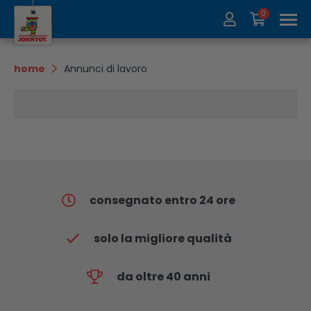
0
Chi siamo
Collezione
home
Annunci di lavoro
Fiere
Recycle
Contatti
Update
consegnato entro 24 ore
solo la migliore qualità
da oltre 40 anni