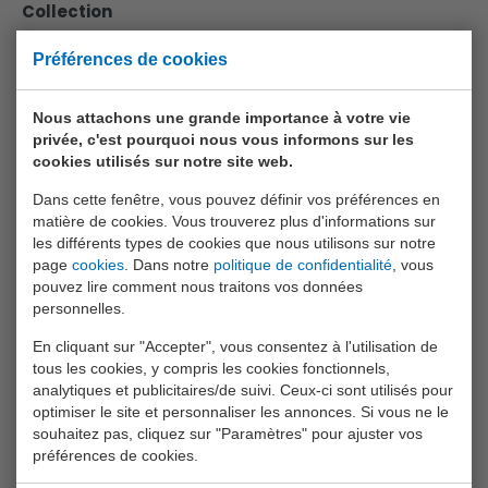
Collection
Animal World
Préférences de cookies
Aqua Fun
Nous attachons une grande importance à votre vie
Baby Rose
privée, c'est pourquoi nous vous informons sur les
cookies utilisés sur notre site web.
Bikefun
Dans cette fenêtre, vous pouvez définir vos préférences en
Boys
matière de cookies. Vous trouverez plus d'informations sur
les différents types de cookies que nous utilisons sur notre
Crea Kids
page
cookies
. Dans notre
politique de confidentialité
, vous
Funtoy
pouvez lire comment nous traitons vos données
personnelles.
Games
En cliquant sur "Accepter", vous consentez à l'utilisation de
Girls
tous les cookies, y compris les cookies fonctionnels,
analytiques et publicitaires/de suivi. Ceux-ci sont utilisés pour
Happy World
optimiser le site et personnaliser les annonces. Si vous ne le
souhaitez pas, cliquez sur "Paramètres" pour ajuster vos
Home And Kitchen
préférences de cookies.
Joueco