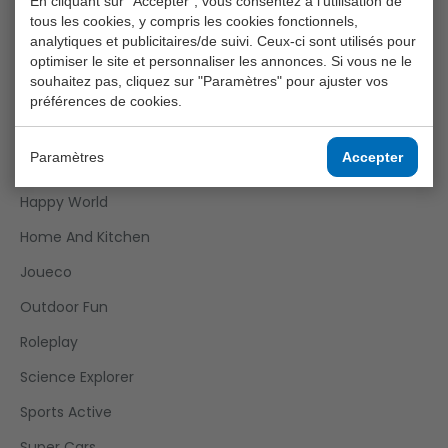
En cliquant sur "Accepter", vous consentez à l'utilisation de
tous les cookies, y compris les cookies fonctionnels,
Boys
analytiques et publicitaires/de suivi. Ceux-ci sont utilisés pour
Crea Kids
optimiser le site et personnaliser les annonces. Si vous ne le
souhaitez pas, cliquez sur "Paramètres" pour ajuster vos
Funtoy
préférences de cookies.
Games
Paramètres
Accepter
Girls
Happy World
Home And Kitchen
Joueco
Outdoor Fun
Roleplay
Science Explorer
Sports Active
Super Cars