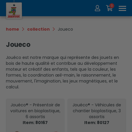
0
À propos de nous
Collection
home
collection
Joueco
Salons
Recycler
Joueco
Contact
Update
Jouéco est notre marque qui représente des jouets en
bois de haute qualité et contribue au développement
moteur et créatif des enfants, tels que la couleur, les
formes, la coordination œil-main, le raisonnement, le
mouvement, l'imagination, les jeux magnétiques, et le
calcul.
Jouéco® - Présentoir de
Jouéco® - Véhicules de
voitures en bioplastique,
chantier bioplastique, 3
6 assortis
assortis
Item: 80167
Item: 80127