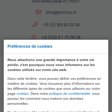
ouvrables jusqu'à 17h00 !
info@johntoy.nl
+31 (0) 182 63 23 26
+31 (0)6 57 75 06 39
Préférences de cookies
Nous attachons une grande importance à votre vie
privée, c'est pourquoi nous vous informons sur les
cookies utilisés sur notre site web.
Collection
Dans cette fenêtre, vous pouvez définir vos préférences en
Animal World
matière de cookies. Vous trouverez plus d'informations sur
les différents types de cookies que nous utilisons sur notre
Aqua Fun
page
cookies
. Dans notre
politique de confidentialité
, vous
pouvez lire comment nous traitons vos données
Baby Rose
personnelles.
Bikefun