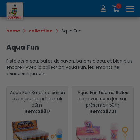
0
À propos de nous
Collection
home
collection
Aqua Fun
Salons
Recycler
Aqua Fun
Contact
Update
Pistolets à eau, bulles de savon, ballons d'eau, et bien plus
encore ! Avec la collection Aqua Fun, les enfants ne
s'ennuient jamais.
Aqua Fun Bulles de savon
Aqua Fun Licorne Bulles
avec jeu sur présentoir
de savon avec jeu sur
50ml
présentoir 50m
Item: 29317
Item: 29701