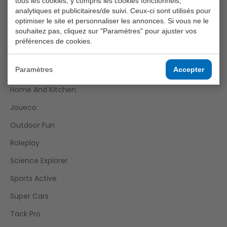
Crea Kids
tous les cookies, y compris les cookies fonctionnels,
analytiques et publicitaires/de suivi. Ceux-ci sont utilisés pour
Funtoy
optimiser le site et personnaliser les annonces. Si vous ne le
souhaitez pas, cliquez sur "Paramètres" pour ajuster vos
Games
préférences de cookies.
Girls
Paramètres
Accepter
Happy World
Home And Kitchen
Joueco
Outdoor Fun
Roleplay
Science Explorer
Sports Active
Super Cars
Tack Pro