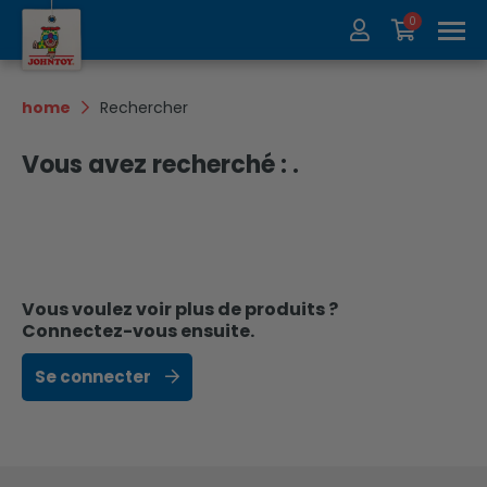
0
À propos de nous
Collection
home
Rechercher
Salons
Recycler
Vous avez recherché : .
Contact
Update
Vous voulez voir plus de produits ?
Connectez-vous ensuite.
Se connecter