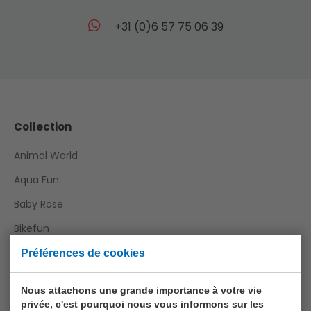
+31 (0)6 57 75 06 39
Collection
Animal World
Aqua Fun
Baby Rose
Bikefun
Boys
Préférences de cookies
Crea Kids
Nous attachons une grande importance à votre vie
Funtoy
privée, c'est pourquoi nous vous informons sur les