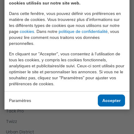
cookies utilisés sur notre site web.
Games
Dans cette fenêtre, vous pouvez définir vos préférences en
Girls
matière de cookies. Vous trouverez plus d'informations sur
les différents types de cookies que nous utilisons sur notre
Happy World
page
cookies
. Dans notre
politique de confidentialité
, vous
Home And Kitchen
pouvez lire comment nous traitons vos données
personnelles.
Joueco
En cliquant sur "Accepter", vous consentez à l'utilisation de
Outdoor Fun
tous les cookies, y compris les cookies fonctionnels,
analytiques et publicitaires/de suivi. Ceux-ci sont utilisés pour
Roleplay
optimiser le site et personnaliser les annonces. Si vous ne le
souhaitez pas, cliquez sur "Paramètres" pour ajuster vos
Science Explorer
préférences de cookies.
Sports Active
Super Cars
Paramètres
Accepter
Tack Pro
Twizz
Urban District