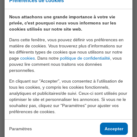
Préférences de cookies
Baby Rose
Bikefun
Nous attachons une grande importance à votre vie
privée, c'est pourquoi nous vous informons sur les
Boys
cookies utilisés sur notre site web.
Crea Kids
Dans cette fenêtre, vous pouvez définir vos préférences en
matière de cookies. Vous trouverez plus d'informations sur
Funtoy
les différents types de cookies que nous utilisons sur notre
Games
page
cookies
. Dans notre
politique de confidentialité
, vous
pouvez lire comment nous traitons vos données
Girls
personnelles.
Happy World
En cliquant sur "Accepter", vous consentez à l'utilisation de
tous les cookies, y compris les cookies fonctionnels,
Home And Kitchen
analytiques et publicitaires/de suivi. Ceux-ci sont utilisés pour
optimiser le site et personnaliser les annonces. Si vous ne le
Joueco
souhaitez pas, cliquez sur "Paramètres" pour ajuster vos
Outdoor Fun
préférences de cookies.
Roleplay
Paramètres
Accepter
Science Explorer