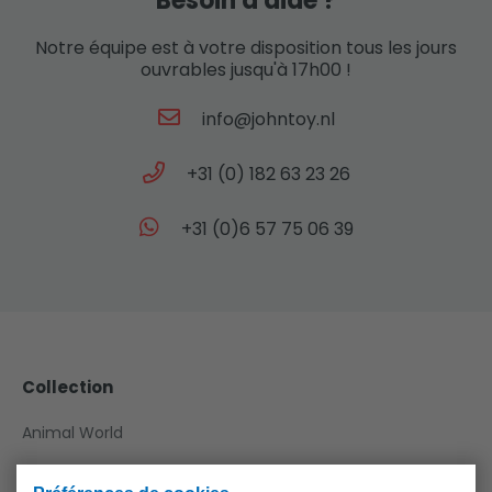
Besoin d'aide ?
Notre équipe est à votre disposition tous les jours
ouvrables jusqu'à 17h00 !
info@johntoy.nl
+31 (0) 182 63 23 26
+31 (0)6 57 75 06 39
Collection
Animal World
Aqua Fun