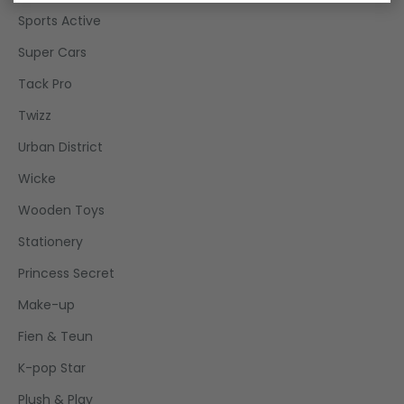
Sports Active
Super Cars
Tack Pro
Twizz
Urban District
Wicke
Wooden Toys
Stationery
Princess Secret
Make-up
Fien & Teun
K-pop Star
Plush & Play